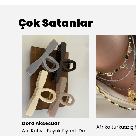
Çok Satanlar
Dora Aksesuar
Beyaz Puantiyeli Siyah Simit Toka
Acı Kahve Büyük Fiyonk Detay Kıskaç Toka