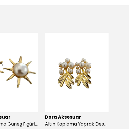
suar
Dora Aksesuar
Dora
Altın Kaplama Güneş Figürlü İnci Küpe
Altın Kaplama Yaprak Desen İnci Küpe