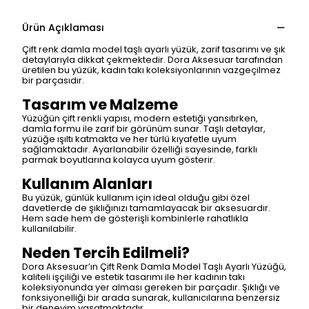
Ürün Açıklaması
Çift renk damla model taşlı ayarlı yüzük, zarif tasarımı ve şık
detaylarıyla dikkat çekmektedir. Dora Aksesuar tarafından
üretilen bu yüzük, kadın takı koleksiyonlarının vazgeçilmez
bir parçasıdır.
Tasarım ve Malzeme
Yüzüğün çift renkli yapısı, modern estetiği yansıtırken,
damla formu ile zarif bir görünüm sunar. Taşlı detaylar,
yüzüğe ışıltı katmakta ve her türlü kıyafetle uyum
sağlamaktadır. Ayarlanabilir özelliği sayesinde, farklı
parmak boyutlarına kolayca uyum gösterir.
Kullanım Alanları
Bu yüzük, günlük kullanım için ideal olduğu gibi özel
davetlerde de şıklığınızı tamamlayacak bir aksesuardır.
Hem sade hem de gösterişli kombinlerle rahatlıkla
kullanılabilir.
Neden Tercih Edilmeli?
Dora Aksesuar’ın Çift Renk Damla Model Taşlı Ayarlı Yüzüğü,
kaliteli işçiliği ve estetik tasarımı ile her kadının takı
koleksiyonunda yer alması gereken bir parçadır. Şıklığı ve
fonksiyonelliği bir arada sunarak, kullanıcılarına benzersiz
bir deneyim yaşatmaktadır.