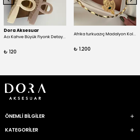
Dora Aksesuar
Afrika turkuazıç Madalyon Kolye
Acı Kahve Büyük Fiyonk Detay Kıskaç Toka
₺ 1.200
₺ 120
ÖNEMLİ BİLGİLER
KATEGORİLER