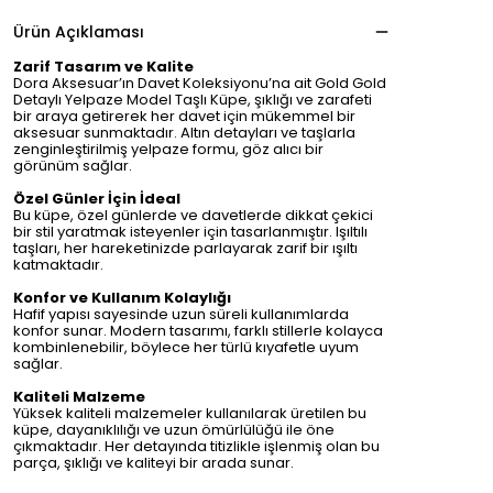
Ürün Açıklaması
Zarif Tasarım ve Kalite
Dora Aksesuar’ın Davet Koleksiyonu’na ait Gold Gold
Detaylı Yelpaze Model Taşlı Küpe, şıklığı ve zarafeti
bir araya getirerek her davet için mükemmel bir
aksesuar sunmaktadır. Altın detayları ve taşlarla
zenginleştirilmiş yelpaze formu, göz alıcı bir
görünüm sağlar.
Özel Günler İçin İdeal
Bu küpe, özel günlerde ve davetlerde dikkat çekici
bir stil yaratmak isteyenler için tasarlanmıştır. Işıltılı
taşları, her hareketinizde parlayarak zarif bir ışıltı
katmaktadır.
Konfor ve Kullanım Kolaylığı
Hafif yapısı sayesinde uzun süreli kullanımlarda
konfor sunar. Modern tasarımı, farklı stillerle kolayca
kombinlenebilir, böylece her türlü kıyafetle uyum
sağlar.
Kaliteli Malzeme
Yüksek kaliteli malzemeler kullanılarak üretilen bu
küpe, dayanıklılığı ve uzun ömürlülüğü ile öne
çıkmaktadır. Her detayında titizlikle işlenmiş olan bu
parça, şıklığı ve kaliteyi bir arada sunar.