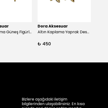
suar
Dora Aksesuar
Dora
Altın Kaplama Güneş Figürlü İnci Küpe
Altın Kaplama Yaprak Desen İnci Küpe
₺ 450
₺ 45
Bizlere aşağıdaki iletişim
bilgilerinden ulaşabilirsiniz. En kısa