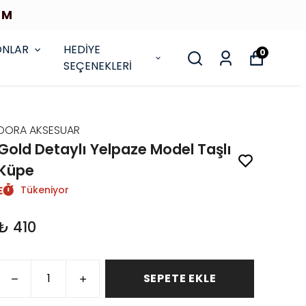
İM
ONLAR
HEDİYE
0
SEÇENEKLERİ
DORA AKSESUAR
Gold Detaylı Yelpaze Model Taşlı
Küpe
Tükeniyor
₺ 410
SEPETE EKLE