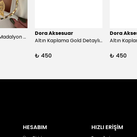
Dora Aksesuar
Dora Akse
Afrika turkuazıç Madalyon Kolye
Altın Kaplama Gold Detaylı İnci Küpe
₺ 450
₺ 450
HESABIM
HIZLI ERİŞİM