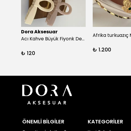
Dora Aksesuar
Beyaz Puantiyeli Siyah Simit Toka
Acı Kahve Büyük Fiyonk Detay Kıskaç Toka
₺ 1.200
₺ 120
ÖNEMLİ BİLGİLER
KATEGORİLER