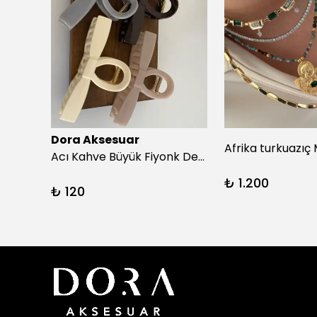
Dora Aksesuar
Beyaz Puantiyeli Siyah Simit Toka
Acı Kahve Büyük Fiyonk Detay Kıskaç Toka
₺ 1.200
₺ 120