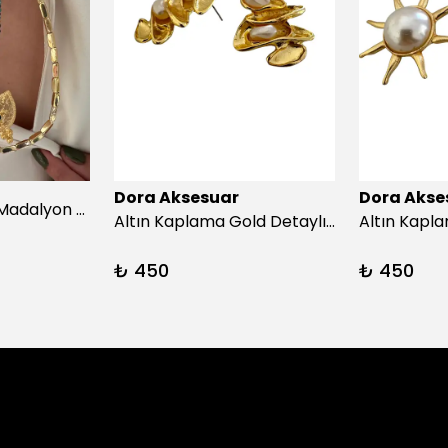
Dora Aksesuar
Dora Akse
Afrika turkuazıç Madalyon Kolye
Altın Kaplama Gold Detaylı İnci Küpe
₺ 450
₺ 450