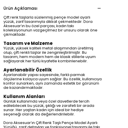
Ürün Açıklaması
Çift renk taşlarla süslenmiş pençe model ayarlı
yüzük, zarif tasarımıyla dikkat çekmektedir. Dora
Aksesuar’ın bu özel parçası, kadın takı
koleksiyonunun vazgeçilmez bir unsuru olarak öne
çıkmaktadır.
Tasarım ve Malzeme
Yüzük, yüksek kaliteli metal alaşımından üretilmiş
olup, çift renkli taşlar ile zenginleştirilmiştir. Bu
tasarım, hem modern hem de klasik stillerle uyum
sağlayarak her türlü kıyafetle kombinlenebilir.
Ayarlanabilir Özellik
Ayarlanabilir yapısı sayesinde, farklı parmak
ölçülerine kolayca uyum sağlar. Bu özellik, kullanıcıya
konfor sunarken, aynı zamanda estetik bir görünüm
de kazandırmaktadır.
Kullanım Alanları
Günlük kullanımda veya özel davetlerde tercih
edilebilecek bu yüzük, şıklığı ve zarafeti bir arada
sunar. Her yaştan kadın için ideal bir hediye
seçeneği olarak da değerlendirilebilir.
Dora Aksesuar’ın Çift Renk Taşlı Pençe Model Ayarlı
Yüzüğü, zarif detayları ve fonksiyonel tasarımı ile takı