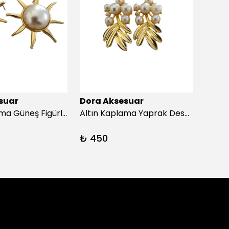
suar
Dora Aksesuar
Dora
Altın Kaplama Güneş Figürlü İnci Küpe
Altın Kaplama Yaprak Desen İnci Küpe
₺ 450
₺ 45