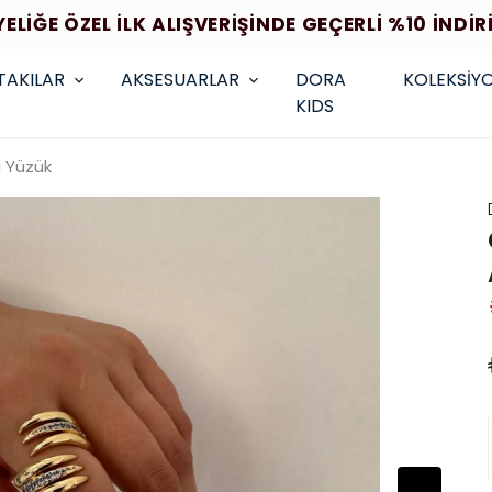
YELİĞE ÖZEL İLK ALIŞVERİŞİNDE GEÇERLİ %10 İNDİR
TAKILAR
AKSESUARLAR
DORA
KOLEKSİY
KIDS
ı Yüzük