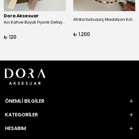
Dora Aksesuar
Afrika turkuazıç Madalyon Kolye
Acı Kahve Büyük Fiyonk Detay Kıskaç Toka
₺ 1.200
₺ 120
ÖNEMLİ BİLGİLER
KATEGORİLER
HESABIM