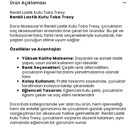
Ürün Açıklaması
Renkli Lastik Kutu Toka Tresy
Renkli Lastik Kutu Toka Tresy
Dora Aksesuar’ın Renkli Lastik Kutu Toka Tresy, çocukların
saç aksesuarları arasında öne çıkan bir üründür. Bu şık ve
fonksiyonel toka, farklı renk seçenekleriyle sunularak, her
yaştan çocuğun stiline uyum sağlar.
Özellikler ve Avantajlar
Yüksek Kalite Malzeme:
Dayanıklı ve esnek lastik
yapısı, uzun süreli kullanım için idealdir.
Renk Seçenekleri:
Çeşitli renk alternatifleri,
çocukların kişisel tarzlarını yansıtmalarına olanak
tanır.
Kolay Kullanım:
Pratik tasarımı sayesinde, çocuklar
tarafından kolayca takılıp çıkarılabilir.
Eğlenceli Tasarım:
Eğlenceli kutu şekli, çocukların
ilgisini çeker ve saç stilini renklendirir.
Dora Kids kategorisinde yer alan bu ürün, hem işlevselliği
hem de estetik görünümü ile çocukların günlük yaşamında
vazgeçilmez bir aksesuar haline gelmektedir. Renkli Lastik
Kutu Toka Tresy, çocukların saçlarını düzenli tutarken, aynı
zamanda eğlenceli bir görünüm sunar.