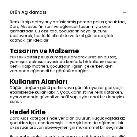
Ürün Açıklaması
Renkli kalp detaylarıyla süslenmiş pembe peluş çocuk tacı,
Dora Aksesuar’ın zarif ve eğlenceli tasarımıyla öne
çıkmaktadır. Bu özel taç, çocukların hayal gücünü
besleyerek, her türlü etkinlikte ve özel günlerde şıklık
katmak için idealdir.
Tasarım ve Malzeme
Yüksek kaliteli peluş kumaş kullanılarak üretilen bu taç,
yumuşak dokusu sayesinde konforlu bir kullanım sunar.
Renkli kalp motifleri, çocukların ilgisini çekerken, aynı
zamanda eğlenceli bir görünüm sağlar.
Kullanım Alanları
Düğün, doğum günü partisi veya günlük oyunlar gibi çeşitli
etkinliklerde kullanılabilir. Çocukların stiline renk katarken,
aynı zamanda güvenli ve hafif yapısıyla rahat bir deneyim
sunar.
Hedef Kitle
Dora Kids kategorisinde yer alan bu ürün, küçük yaştaki kız
çocukları için tasarlanmıştır. Hem şık hem de eğlenceli bir
aksesuar arayan ebeveynler için mükemmel bir seçimdir.
Bu pembe peluş çocuk tacı, hem estetik hem de işlevselliği