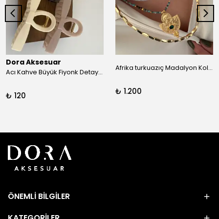
Dora Aksesuar
Afrika turkuazıç Madalyon Kolye
Acı Kahve Büyük Fiyonk Detay Kıskaç Toka
₺ 1.200
₺ 120
ÖNEMLİ BİLGİLER
KATEGORİLER