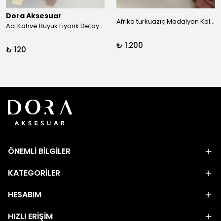
Dora Aksesuar
Afrika turkuazıç Madalyon Kolye
Acı Kahve Büyük Fiyonk Detay Kıskaç Toka
₺ 1.200
₺ 120
ÖNEMLİ BİLGİLER
KATEGORİLER
HESABIM
HIZLI ERİŞİM