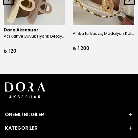
Dora Aksesuar
Afrika turkuazıç Madalyon Kolye
Acı Kahve Büyük Fiyonk Detay Kıskaç Toka
₺ 1.200
₺ 120
ÖNEMLİ BİLGİLER
KATEGORİLER