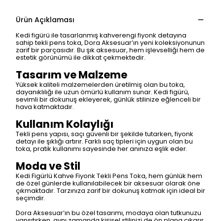
Ürün Açıklaması
Kedi figürü ile tasarlanmış kahverengi fiyonk detayına
sahip tekli pens toka, Dora Aksesuar’ın yeni koleksiyonunun
zarif bir parçasıdır. Bu şık aksesuar, hem işlevselliği hem de
estetik görünümü ile dikkat çekmektedir.
Tasarım ve Malzeme
Yüksek kaliteli malzemelerden üretilmiş olan bu toka,
dayanıklılığı ile uzun ömürlü kullanım sunar. Kedi figürü,
sevimli bir dokunuş ekleyerek, günlük stilinize eğlenceli bir
hava katmaktadır.
Kullanım Kolaylığı
Tekli pens yapısı, saçı güvenli bir şekilde tutarken, fiyonk
detayı ile şıklığı artırır. Farklı saç tipleri için uygun olan bu
toka, pratik kullanımı sayesinde her anınıza eşlik eder.
Moda ve Stil
Kedi Figürlü Kahve Fiyonk Tekli Pens Toka, hem günlük hem
de özel günlerde kullanılabilecek bir aksesuar olarak öne
çıkmaktadır. Tarzınıza zarif bir dokunuş katmak için ideal bir
seçimdir.
Dora Aksesuar’ın bu özel tasarımı, modaya olan tutkunuzu
yansıtırken, aynı zamanda kişisel stilinizi de ön plana çıkarır.