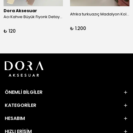
Dora Aksesuar
Afrika turkuazıç Madalyon Kolye
Acı Kahve Büyük Fiyonk Detay Kıskaç Toka
₺ 1.200
₺ 120
ÖNEMLİ BİLGİLER
KATEGORİLER
HESABIM
HIZLI ERİŞİM