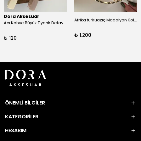
Dora Aksesuar
Afrika turkuazıç Madalyon Kolye
Acı Kahve Büyük Fiyonk Detay Kıskaç Toka
₺ 1.200
₺ 120
ÖNEMLİ BİLGİLER
KATEGORİLER
HESABIM