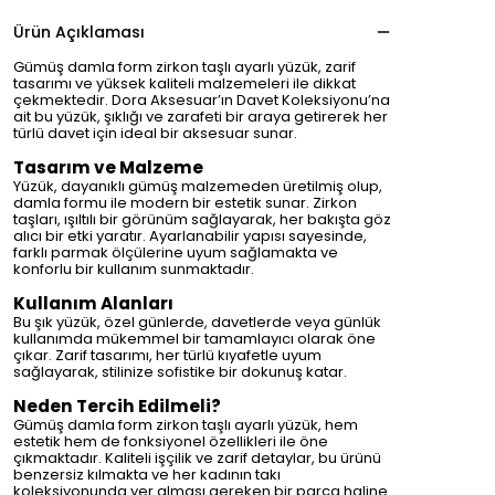
Ürün Açıklaması
Gümüş damla form zirkon taşlı ayarlı yüzük, zarif
tasarımı ve yüksek kaliteli malzemeleri ile dikkat
çekmektedir. Dora Aksesuar’ın Davet Koleksiyonu’na
ait bu yüzük, şıklığı ve zarafeti bir araya getirerek her
türlü davet için ideal bir aksesuar sunar.
Tasarım ve Malzeme
Yüzük, dayanıklı gümüş malzemeden üretilmiş olup,
damla formu ile modern bir estetik sunar. Zirkon
taşları, ışıltılı bir görünüm sağlayarak, her bakışta göz
alıcı bir etki yaratır. Ayarlanabilir yapısı sayesinde,
farklı parmak ölçülerine uyum sağlamakta ve
konforlu bir kullanım sunmaktadır.
Kullanım Alanları
Bu şık yüzük, özel günlerde, davetlerde veya günlük
kullanımda mükemmel bir tamamlayıcı olarak öne
çıkar. Zarif tasarımı, her türlü kıyafetle uyum
sağlayarak, stilinize sofistike bir dokunuş katar.
Neden Tercih Edilmeli?
Gümüş damla form zirkon taşlı ayarlı yüzük, hem
estetik hem de fonksiyonel özellikleri ile öne
çıkmaktadır. Kaliteli işçilik ve zarif detaylar, bu ürünü
benzersiz kılmakta ve her kadının takı
koleksiyonunda yer alması gereken bir parça haline