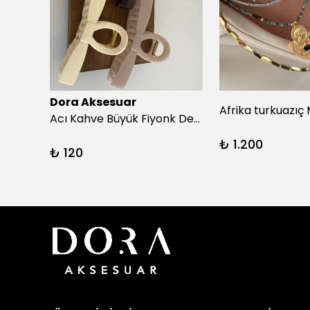
Dora Aksesuar
Acı Kahve Büyük Fiyonk Detay Kıskaç Toka
₺ 1.200
₺ 120