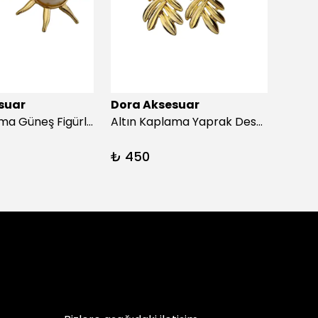
suar
Dora Aksesuar
Dora
Altın Kaplama Güneş Figürlü İnci Küpe
Altın Kaplama Yaprak Desen İnci Küpe
₺ 450
₺ 45