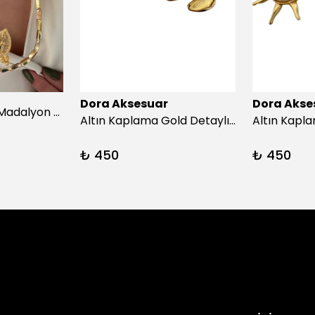
Dora Aksesuar
Dora Akse
Afrika turkuazıç Madalyon Kolye
Altın Kaplama Gold Detaylı İnci Küpe
₺ 450
₺ 450