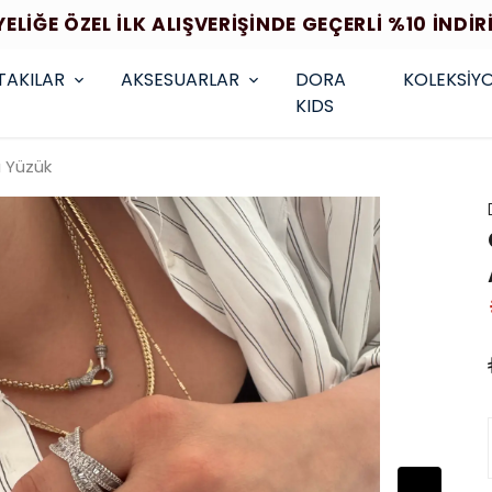
YELİĞE ÖZEL İLK ALIŞVERİŞİNDE GEÇERLİ %10 İNDİR
TAKILAR
AKSESUARLAR
DORA
KOLEKSİY
KIDS
ı Yüzük