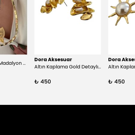
Dora Aksesuar
Dora Akse
Afrika turkuazıç Madalyon Kolye
Altın Kaplama Gold Detaylı İnci Küpe
₺ 450
₺ 450