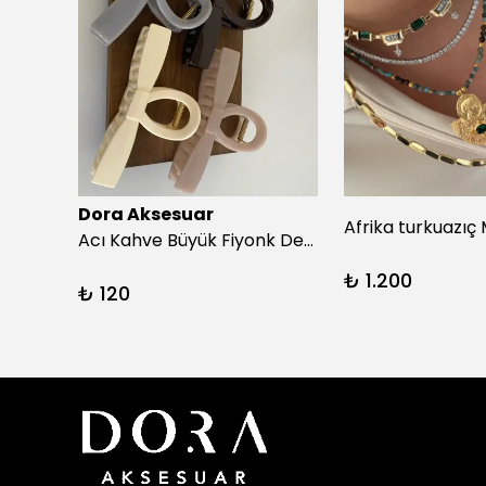
Dora Aksesuar
Beyaz Puantiyeli Siyah Simit Toka
Acı Kahve Büyük Fiyonk Detay Kıskaç Toka
₺ 1.200
₺ 120