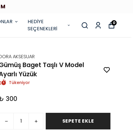
İM
ONLAR
HEDİYE
0
SEÇENEKLERİ
DORA AKSESUAR
Gümüş Baget Taşlı V Model
Ayarlı Yüzük
Tükeniyor
₺ 300
SEPETE EKLE