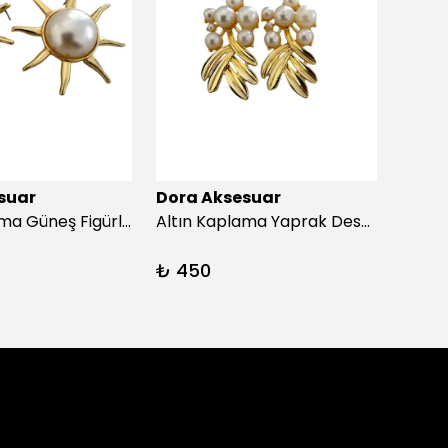
suar
Dora Aksesuar
Dora
Altın Kaplama Güneş Figürlü İnci Küpe
Altın Kaplama Yaprak Desen İnci Küpe
₺ 450
₺ 45