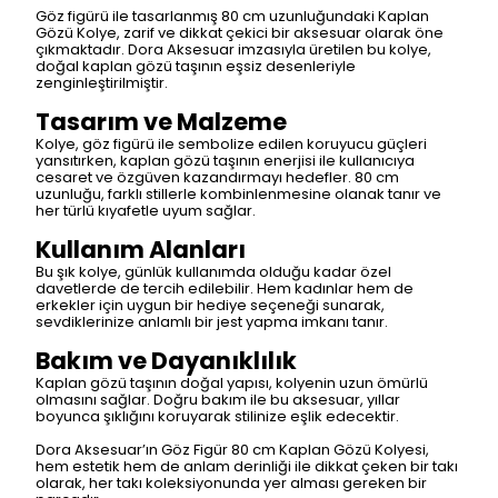
Göz figürü ile tasarlanmış 80 cm uzunluğundaki Kaplan
Gözü Kolye, zarif ve dikkat çekici bir aksesuar olarak öne
çıkmaktadır. Dora Aksesuar imzasıyla üretilen bu kolye,
doğal kaplan gözü taşının eşsiz desenleriyle
zenginleştirilmiştir.
Tasarım ve Malzeme
Kolye, göz figürü ile sembolize edilen koruyucu güçleri
yansıtırken, kaplan gözü taşının enerjisi ile kullanıcıya
cesaret ve özgüven kazandırmayı hedefler. 80 cm
uzunluğu, farklı stillerle kombinlenmesine olanak tanır ve
her türlü kıyafetle uyum sağlar.
Kullanım Alanları
Bu şık kolye, günlük kullanımda olduğu kadar özel
davetlerde de tercih edilebilir. Hem kadınlar hem de
erkekler için uygun bir hediye seçeneği sunarak,
sevdiklerinize anlamlı bir jest yapma imkanı tanır.
Bakım ve Dayanıklılık
Kaplan gözü taşının doğal yapısı, kolyenin uzun ömürlü
olmasını sağlar. Doğru bakım ile bu aksesuar, yıllar
boyunca şıklığını koruyarak stilinize eşlik edecektir.
Dora Aksesuar’ın Göz Figür 80 cm Kaplan Gözü Kolyesi,
hem estetik hem de anlam derinliği ile dikkat çeken bir takı
olarak, her takı koleksiyonunda yer alması gereken bir