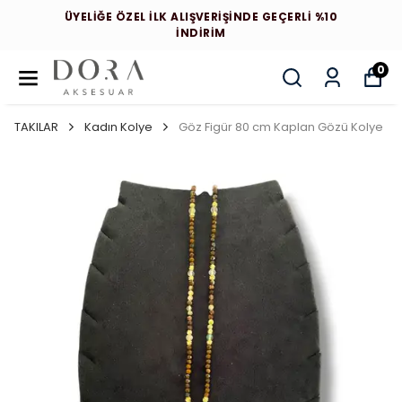
ÜYELİĞE ÖZEL İLK ALIŞVERİŞİNDE GEÇERLİ %10
İNDİRİM
0
TAKILAR
Kadın Kolye
Göz Figür 80 cm Kaplan Gözü Kolye