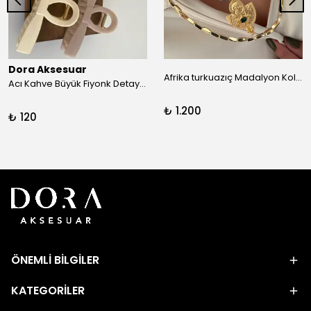
Dora Aksesuar
Afrika turkuazıç Madalyon Kolye
Acı Kahve Büyük Fiyonk Detay Kıskaç Toka
₺ 1.200
₺ 120
ÖNEMLİ BİLGİLER
KATEGORİLER