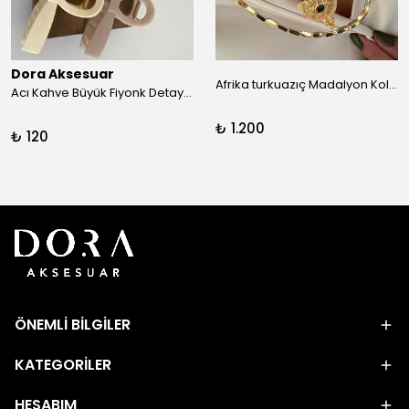
Dora Aksesuar
Afrika turkuazıç Madalyon Kolye
Acı Kahve Büyük Fiyonk Detay Kıskaç Toka
₺ 1.200
₺ 120
ÖNEMLİ BİLGİLER
KATEGORİLER
HESABIM