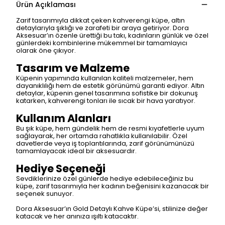
Ürün Açıklaması
Zarif tasarımıyla dikkat çeken kahverengi küpe, altın
detaylarıyla şıklığı ve zarafeti bir araya getiriyor. Dora
Aksesuar’ın özenle ürettiği bu takı, kadınların günlük ve özel
günlerdeki kombinlerine mükemmel bir tamamlayıcı
olarak öne çıkıyor.
Tasarım ve Malzeme
Küpenin yapımında kullanılan kaliteli malzemeler, hem
dayanıklılığı hem de estetik görünümü garanti ediyor. Altın
detaylar, küpenin genel tasarımına sofistike bir dokunuş
katarken, kahverengi tonları ile sıcak bir hava yaratıyor.
Kullanım Alanları
Bu şık küpe, hem gündelik hem de resmi kıyafetlerle uyum
sağlayarak, her ortamda rahatlıkla kullanılabilir. Özel
davetlerde veya iş toplantılarında, zarif görünümünüzü
tamamlayacak ideal bir aksesuardır.
Hediye Seçeneği
Sevdiklerinize özel günlerde hediye edebileceğiniz bu
küpe, zarif tasarımıyla her kadının beğenisini kazanacak bir
seçenek sunuyor.
Dora Aksesuar’ın Gold Detaylı Kahve Küpe’si, stilinize değer
katacak ve her anınıza ışıltı katacaktır.