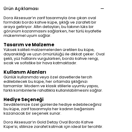
Ürün Açıklaması
Dora Aksesuar’ın zarif tasarımıyla öne çıkan oval
formdaki bordo kahve küpe, şıklığı ve zarafeti bir
araya getiriyor. Altın detayları, bu takının lüks bir
görünüm kazanmasını sağlarken, her türlü kıyafetle
mükemmel uyum sağlar.
Tasarım ve Malzeme
Yüksek kaliteli malzemelerden üretilen bu küpe,
dayanıklılığı ve uzun ömürlülüğü ile dikkat çeker. Oval
şekli, yüz hatlarını vurgularken, bordo kahve rengi,
sıcak ve sofistike bir hava katmaktadır.
Kullanım Alanları
Günlük kullanımda veya özel davetlerde tercih
edilebilecek bu küpe, her ortamda şıklığınızı
tamamlar. Modern ve klasik stillerle uyumlu yapısı,
farklı kombinlerle rahatlıkla kullanılabilmesini sağlar.
Hediye Seçeneği
Sevdiklerinize özel günlerde hediye edebileceğiniz
bu küpe, zarif tasarımıyla her kadının beğenisini
kazanacak bir seçenek sunar.
Dora Aksesuar’ın Gold Detay Oval Bordo Kahve
Küpe’si, stilinize zarafet katmak için ideal bir tercihtir.