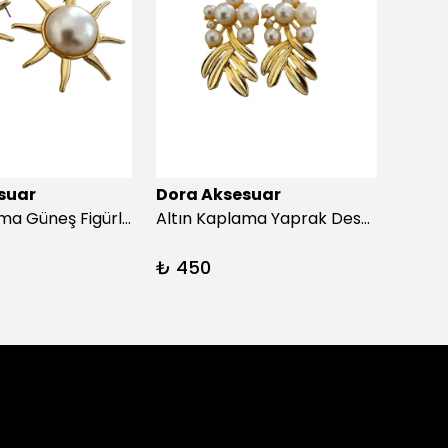
suar
Dora Aksesuar
Dora
Altın Kaplama Güneş Figürlü İnci Küpe
Altın Kaplama Yaprak Desen İnci Küpe
₺ 450
₺ 45