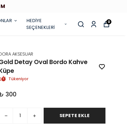
İM
ONLAR
HEDİYE
0
SEÇENEKLERİ
DORA AKSESUAR
Gold Detay Oval Bordo Kahve
Küpe
Tükeniyor
₺ 300
SEPETE EKLE