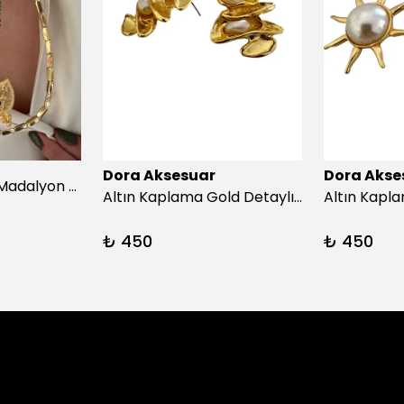
Dora Aksesuar
Dora Akse
Afrika turkuazıç Madalyon Kolye
Altın Kaplama Gold Detaylı İnci Küpe
₺ 450
₺ 450