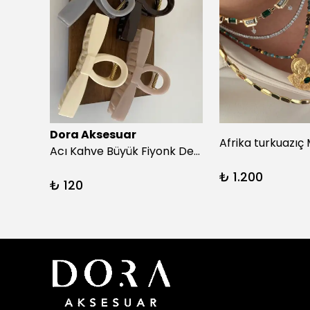
Dora Aksesuar
Beyaz Puantiyeli Siyah Simit Toka
Acı Kahve Büyük Fiyonk Detay Kıskaç Toka
₺ 1.200
₺ 120