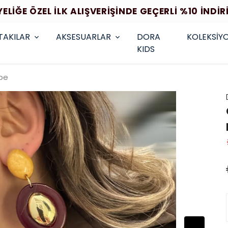
YELİĞE ÖZEL İLK ALIŞVERİŞİNDE GEÇERLİ %10 İNDİR
TAKILAR
AKSESUARLAR
DORA
KOLEKSİY
KIDS
pe