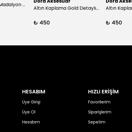
Dora Aksesuar
Dora Akse
Afrika turkuazıç Madalyon Kolye
Altın Kaplama Gold Detaylı İnci Küpe
₺ 450
₺ 450
HESABIM
HIZLI ERİŞİM
Üye Girişi
Favorilerim
Üye Ol
Siparişlerim
Hesabım
Sepetim