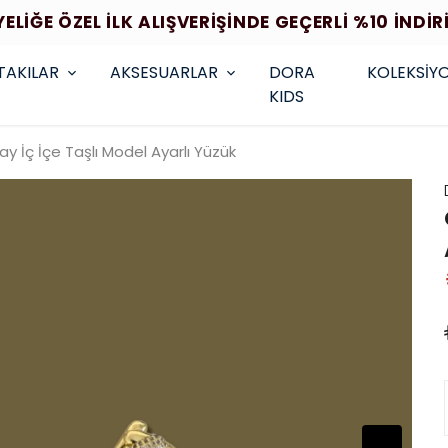
YELİĞE ÖZEL İLK ALIŞVERİŞİNDE GEÇERLİ %10 İNDİR
TAKILAR
AKSESUARLAR
DORA
KOLEKSİY
KIDS
y İç İçe Taşlı Model Ayarlı Yüzük