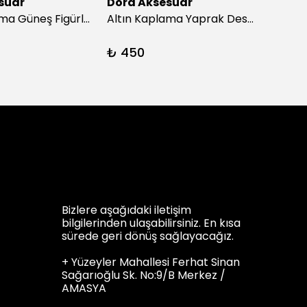
suar
Dora Aksesuar
Dora
Altın Kaplama Güneş Figürlü İnci Küpe
Altın Kaplama Yaprak Desen İnci Küpe
₺ 450
₺ 45
Bizlere aşağıdaki iletişim
bilgilerinden ulaşabilirsiniz. En kısa
sürede geri dönüş sağlayacağız.
+ Yüzeyler Mahallesi Ferhat Sinan
Sağarıoğlu Sk. No:9/B Merkez /
AMASYA